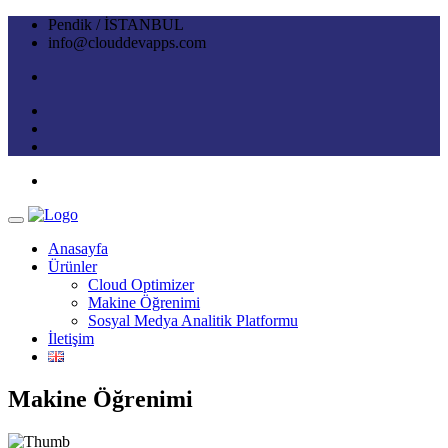
Pendik / İSTANBUL
info@clouddevapps.com
Anasayfa
Ürünler
Cloud Optimizer
Makine Öğrenimi
Sosyal Medya Analitik Platformu
İletişim
Makine Öğrenimi